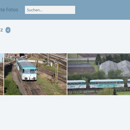
te Fotos
tz
4
IMG 2434
IMG 2472