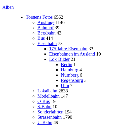
Alben
Torstens Fotos
6562
Ausflüge
1146
Bahnhof
39
Bergbahn
43
Bus
414
Eisenbahn
73
175 Jahre Eisenbahn
33
Eisenbahnen im Ausland
19
Lok-Bilder
21
Berlin
1
Hamburg
4
Nürnberg
6
Regensburg
3
Ulm
7
Lokalbahn
2638
Modellbahn
147
O-Bus
19
S-Bahn
10
Sonderfahrten
194
Strassenbahn
1790
U-Bahn
49