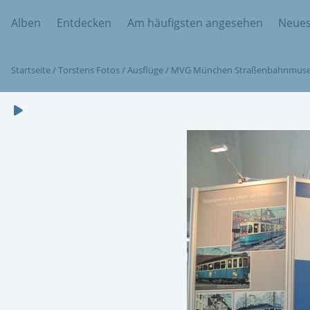
Alben
Entdecken
Am häufigsten angesehen
Neues
Startseite
/
Torstens Fotos
/
Ausflüge
/
MVG München Straßenbahnmus