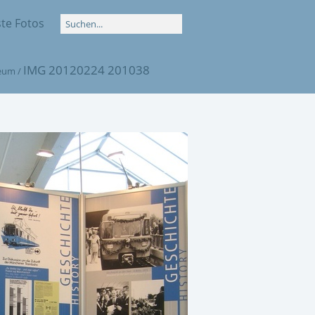
te Fotos
IMG 20120224 201038
eum
/