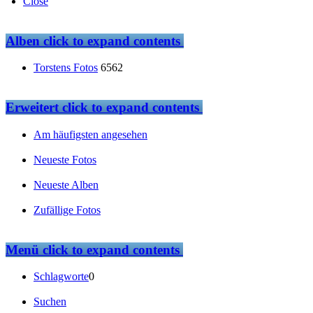
Close
Alben
click to expand contents
Torstens Fotos
6562
Erweitert
click to expand contents
Am häufigsten angesehen
Neueste Fotos
Neueste Alben
Zufällige Fotos
Menü
click to expand contents
Schlagworte
0
Suchen