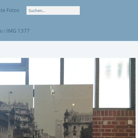
te Fotos
IMG 1377
tt
/