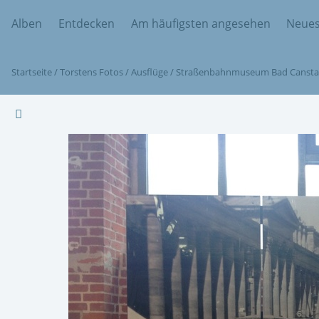
Alben
Entdecken
Am häufigsten angesehen
Neues
Startseite
/
Torstens Fotos
/
Ausflüge
/
Straßenbahnmuseum Bad Cansta