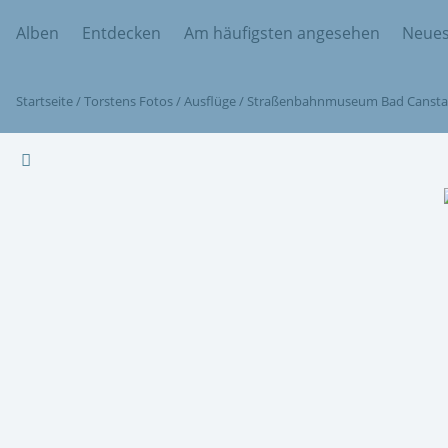
Alben
Entdecken
Am häufigsten angesehen
Neues
Startseite
/
Torstens Fotos
/
Ausflüge
/
Straßenbahnmuseum Bad Cansta