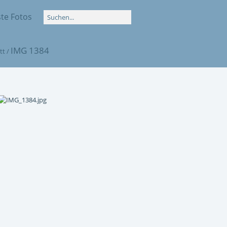
te Fotos
IMG 1384
tt
/