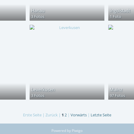
Hanau
Ingolstadt
3 Fotos
1 Foto
Leverkusen
Mainz
3 Fotos
97 Fotos
Erste Seite |
Zurück |
1
2
|
Vorwärts
|
Letzte Seite
Powered by
Piwigo