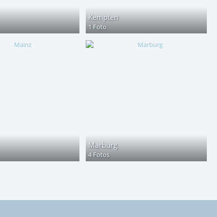
Kempten
1 Foto
Marburg
4 Fotos